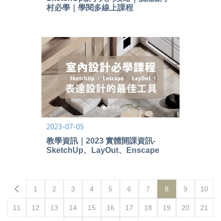
村必學｜學閱多線上課程
2023-07-05
教學資訊｜2023 實體開課資訊-
SketchUp、LayOut、Enscape
1
2
3
4
5
6
7
8
9
10
11
12
13
14
15
16
17
18
19
20
21