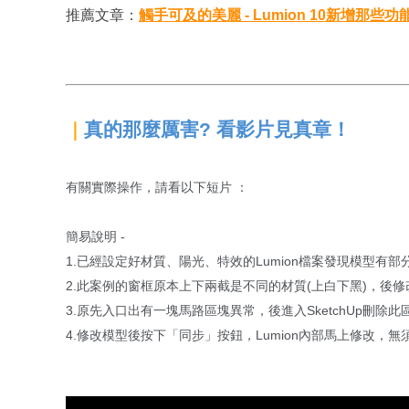
推薦文章：
觸手可及的美麗 - Lumion 10新增那些功
真的那麼厲害? 看影片見真章！
｜
有關實際操作，請看以下短片 ：
簡易說明 -
1.已經設定好材質、陽光、特效的Lumion檔案發現模型有部
2.此案例的窗框原本上下兩截是不同的材質(上白下黑)，後
3.原先入口出有一塊馬路區塊異常，後進入SketchUp刪除此
4.修改模型後按下「同步」按鈕，Lumion內部馬上修改，