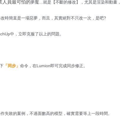
業人員最可怕的
夢魘…就是【不斷的修改】，尤其是渲染和動畫，
改時簡直是一場惡夢，而且，其實絕對不只改一次，是吧?
ketchUp中，立即克服了以上的問題。
按下
「同步」
命令，在Lumion即可完成同步修正。
操作失敗的案例，不過面數高的模型，確實需要等上一段時間。