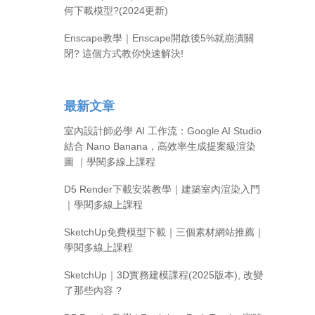
何下載模型?(2024更新)
Enscape教學｜Enscape開啟後5%就崩潰關
閉? 這個方式教你快速解決!
最新文章
室內設計師必學 AI 工作流：Google AI Studio
結合 Nano Banana，高效率生成提案級渲染
圖 ｜學閱多線上課程
D5 Render下載安裝教學｜建築室內渲染入門
｜學閱多線上課程
SketchUp免費模型下載｜三個素材網站推薦｜
學閱多線上課程
SketchUp｜3D實務建模課程(2025版本), 改變
了那些內容 ?