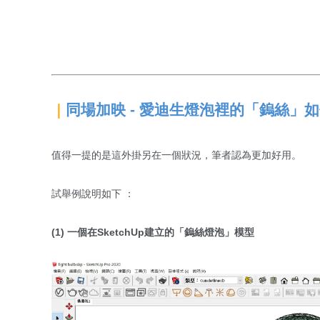
同場加映 - 愛迪生燈泡裡的「鎢絲」
｜
值得一提的是這外掛另在一個狀況，筆者認為更加好用。
試舉例說明如下 ：
(1) 一個在SketchUp建立的「鎢絲燈泡」模型