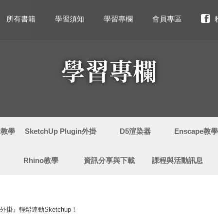
所有書籍
學習須知
學習專欄
會員專區
學習專欄
ut教學
SketchUp Plugin外掛
D5渲染器
Enscape教
Rhino教學
資訊分享與下載
課程與活動訊息
外掛』輕鬆連動Sketchup！