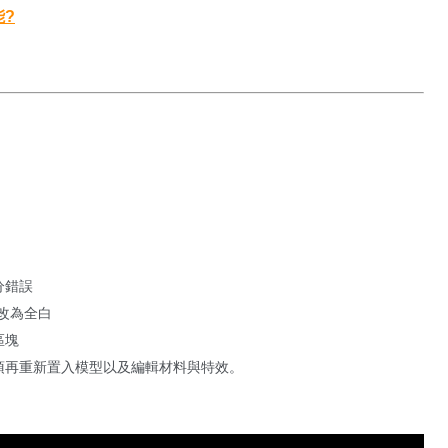
能?
分錯誤
修改為全白
區塊
無須再重新置入模型以及編輯材料與特效。