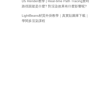
D5 Render教學 | Real-time Path Tracing實時
路徑跟蹤是什麼? 對渲染效果有什麼影響呢?
LightBeans材質外掛教學｜真實貼圖庫下載｜
學閱多渲染課程