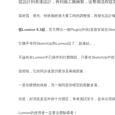
從設計到表達設計，再到施工圖繪製，這整個流程從
當材質、燈光、特效都經過大量工時的調整後，再發生設計修
從Lumion 8.3起
，官方釋出一個Plugin(外掛)直接安裝在S
它幾乎等同SketchUp和Lumion設了「超連結」，
不論你在Lumion中已操作到什麼階段，只要在SketchUp中
當然啦，它的同步速度仍要涉及兩個因素：
一是你硬體的規格，另一個則是你模型的面數多寡。
但是，好消息是這外掛十分穩定，筆者測試至今，從未出現
Lumion的使用者一定要去體驗看看！