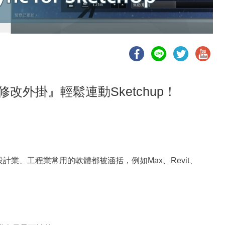
修改外掛』輕鬆連動Sketchup！
設計業、工程業常用的軟體都被涵括，例如Max、Revit、