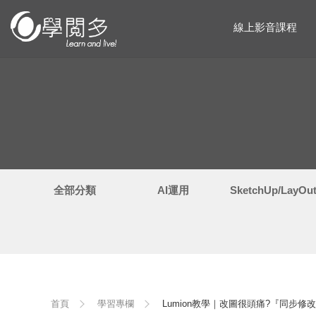
線上影音課程
全部分類
AI運用
SketchUp/LayO
首頁
學習專欄
Lumion教學｜改圖很頭痛?『同步修改