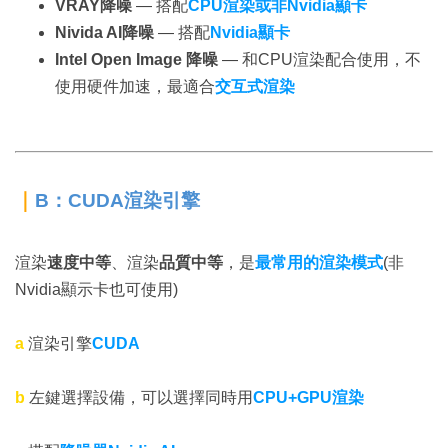
VRAY降噪
— 搭配
CPU渲染或非Nvidia顯卡
Nivida AI降噪
— 搭配
Nvidia顯卡
Intel Open Image 降噪
— 和CPU渲染配合使用，不
使用硬件加速，最適合
交互式渲染
｜
B：CUDA渲染引擎
渲染
速度中等
、渲染
品質中等
，是
最常用的渲染模式
(非
Nvidia顯示卡也可使用)
a
渲染引擎
CUDA
b
左鍵選擇設備，可以選擇同時用
CPU+GPU渲染