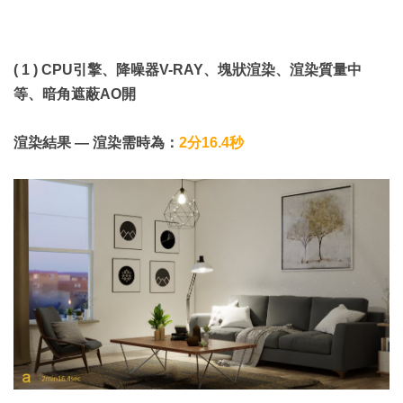
( 1 ) CPU引擎、降噪器V-RAY、塊狀渲染、渲染質量中
等、暗角遮蔽AO開
渲染結果 — 渲染需時為：
2分16.4秒