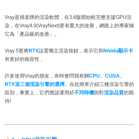
Vray是很老牌的渲染軟體，在3.6版開始較完整支援GPU渲
染，在Vray4.0(VrayNext)更有重大的改善，網路上的專家稱
它為「產品級的改善」。
Vray 5更將
RTX
設置獨立渲染按鈕，表示它和
Nivida顯示卡
有更好的相容性 。
許多使用Vray的朋友，有時會問我有關
CPU、CUDA、
RTX這三個渲染引擎的選擇
。在此簡單介紹三種渲染引擎的
區別，事實上，它們應該運用於
不同時機
與對
渲染品質
的期
待!