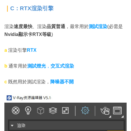
｜
C：RTX渲染引擎
渲染
速度最快
、渲染
品質普通
，最常用於
測試渲染
(必需是
Nvidia顯示卡RTX等級
)
a
渲染引擎
RTX
b
通常用於
測試燈光
，
交互式渲染
c
既然用於測試渲染，
降噪器不開