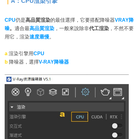
｜
A：CPU渲染引擎
CPU
仍是
高品質渲染
的最佳選擇，它要搭配降噪器
VRAY降
噪
。
適合最
高品質渲染
，一般來說除非
代工渲染
，不然不要
用它，渲染
速度最慢
。
a
渲染引擎用
CPU
b
降噪器，選擇
V-RAY降噪器