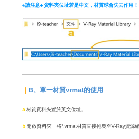
※請注意※ 資料夾位址若是中文，材質球會失去作用！
B、單一材質vrmat的使用
｜
a
材質資料夾置於英文位址。
b
開啟資料夾，將*.vrmat材質直接拖曳至V-Ray資