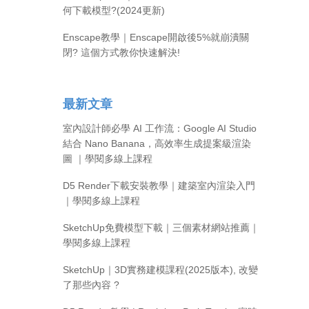
何下載模型?(2024更新)
Enscape教學｜Enscape開啟後5%就崩潰關
閉? 這個方式教你快速解決!
最新文章
室內設計師必學 AI 工作流：Google AI Studio
結合 Nano Banana，高效率生成提案級渲染
圖 ｜學閱多線上課程
D5 Render下載安裝教學｜建築室內渲染入門
｜學閱多線上課程
SketchUp免費模型下載｜三個素材網站推薦｜
學閱多線上課程
SketchUp｜3D實務建模課程(2025版本), 改變
了那些內容 ?