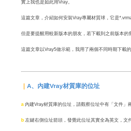
實上我也是如此用Vray。
這篇文章，介紹如何安裝Vray專屬材質球，它是*.vrm
但是要提醒用較新版本的朋友，若下載到之前版本的舊
這篇文章以Vray5做示範，我用了兩個不同時期下載
A、內建Vray材質庫的位址
｜
a
內建Vray材質庫的位址，請觀察位址中有「文件」
b
左鍵右側位址箭頭，發覺此位址其實全為英文，文件變成