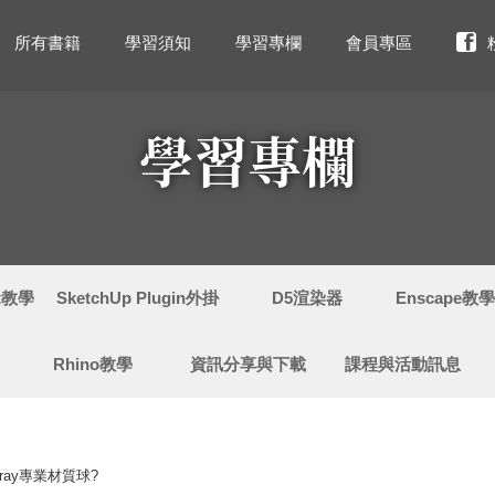
所有書籍
學習須知
學習專欄
會員專區
學習專欄
ut教學
SketchUp Plugin外掛
D5渲染器
Enscape教
Rhino教學
資訊分享與下載
課程與活動訊息
Vray專業材質球?