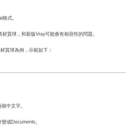
at格式。
材質球，和新版Vray可能會有相容性的問題。
的材質球為例，示範如下：
兩個中文字。
Documents。