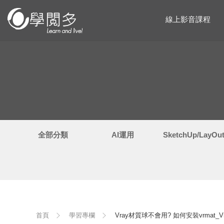
線上影音課程
全部分類
AI運用
SketchUp/LayO
首頁
學習專欄
Vray材質球不會用? 如何安裝vrmat_