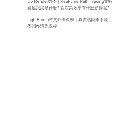
D5 Render教學 | Real-time Path Tracing實時
路徑跟蹤是什麼? 對渲染效果有什麼影響呢?
LightBeans材質外掛教學｜真實貼圖庫下載｜
學閱多渲染課程