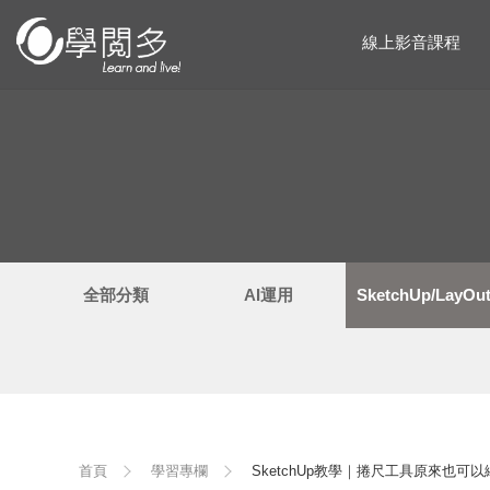
線上影音課程
全部分類
AI運用
SketchUp/LayO
首頁
學習專欄
SketchUp教學｜捲尺工具原來也可以