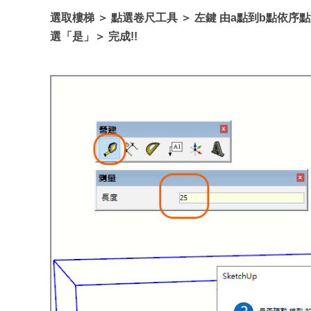
選取樓梯 ＞ 點選卷尺工具 ＞ 左鍵 由a點到b點依序點
選「是」＞ 完成!!