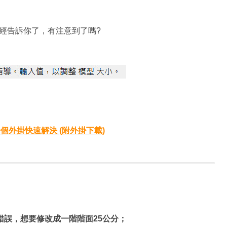
已經告訴你了，有注意到了嗎?
一個外掛快速解決 (附外掛下載)
誤，想要修改成一階階面25公分；