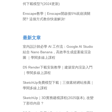
何下載模型?(2024更新)
Enscape教學｜Enscape開啟後5%就崩潰關
閉? 這個方式教你快速解決!
最新文章
室內設計師必學 AI 工作流：Google AI Studio
結合 Nano Banana，高效率生成提案級渲染
圖 ｜學閱多線上課程
D5 Render下載安裝教學｜建築室內渲染入門
｜學閱多線上課程
SketchUp免費模型下載｜三個素材網站推薦｜
學閱多線上課程
SketchUp｜3D實務建模課程(2025版本), 改變
了那些內容 ?