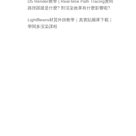
D5 Render教學 | Real-time Path Tracing實時
路徑跟蹤是什麼? 對渲染效果有什麼影響呢?
LightBeans材質外掛教學｜真實貼圖庫下載｜
學閱多渲染課程