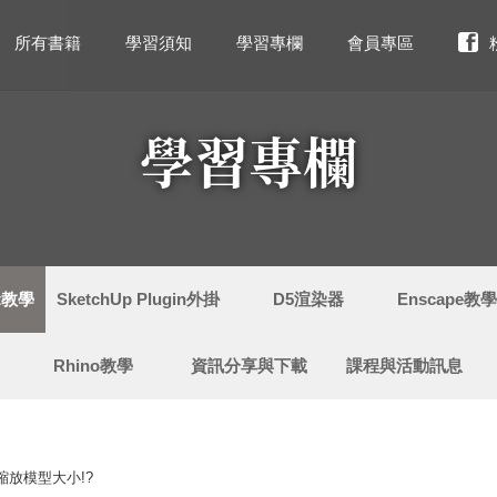
所有書籍
學習須知
學習專欄
會員專區
學習專欄
ut教學
SketchUp Plugin外掛
D5渲染器
Enscape教
Rhino教學
資訊分享與下載
課程與活動訊息
縮放模型大小!?