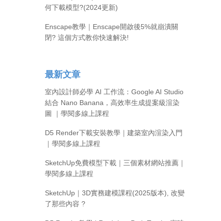
何下載模型?(2024更新)
Enscape教學｜Enscape開啟後5%就崩潰關
閉? 這個方式教你快速解決!
最新文章
室內設計師必學 AI 工作流：Google AI Studio
結合 Nano Banana，高效率生成提案級渲染
圖 ｜學閱多線上課程
D5 Render下載安裝教學｜建築室內渲染入門
｜學閱多線上課程
SketchUp免費模型下載｜三個素材網站推薦｜
學閱多線上課程
SketchUp｜3D實務建模課程(2025版本), 改變
了那些內容 ?