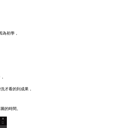
因為初學，
中，
沖洗才看的到成果
，
算圖的時間。