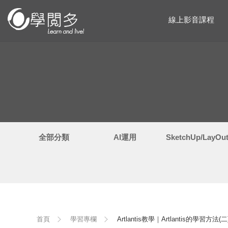
線上影音課程
全部分類
AI運用
SketchUp/LayO
首頁
學習專欄
Artlantis教學｜Artlantis的學習方法(二