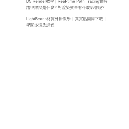
D5 Render教學 | Real-time Path Tracing實時
路徑跟蹤是什麼? 對渲染效果有什麼影響呢?
LightBeans材質外掛教學｜真實貼圖庫下載｜
學閱多渲染課程