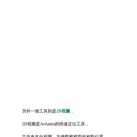
另外一個工具則是
2D視圖
，
2D視圖是Artlantis的快速定位工具，
它含有各向視圖，方便觀察模型的相對位置，