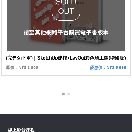
(完售勿下單)｜SketchUp建模+LayOut彩色施工圖(增修版)
原價：
NT$ 1,860
優惠價：
NT$ 9,999
線上影音課程