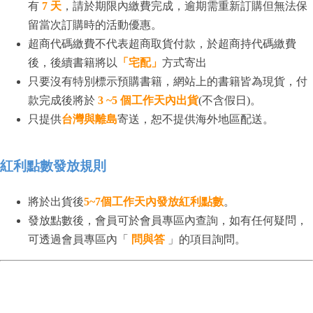
有
7 天
，請於期限內繳費完成，逾期需重新訂購但無法保
留當次訂購時的活動優惠。
超商代碼繳費不代表超商取貨付款，於超商持代碼繳費
後，後續書籍將以
「宅配」
方式寄出
只要沒有特別標示預購書籍，網站上的書籍皆為現貨，付
款完成後將於
3 ~5 個工作天內出貨
(不含假日)。
只提供
台灣與離島
寄送，恕不提供海外地區配送。
紅利點數發放規則
將於出貨後
5~7個工作天內發放紅利點數
。
發放點數後，會員可於會員專區內查詢，如有任何疑問，
可透過會員專區內「
問與答
」的項目詢問。