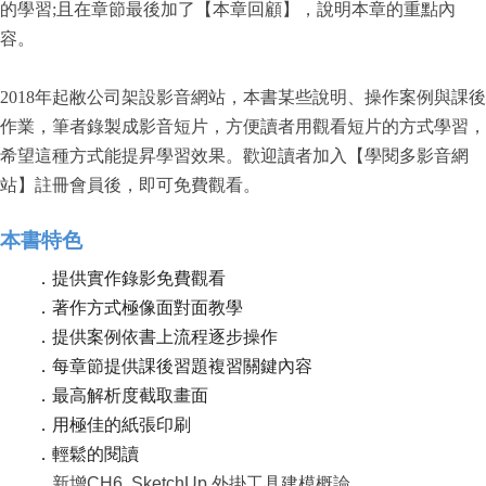
的學習;且在章節最後加了【本章回顧】，說明本章的重點內
容。
2018年起敝公司架設影音網站，本書某些說明、操作案例與課後
作業，筆者錄製成影音短片，方便讀者用觀看短片的方式學習，
希望這種方式能提昇學習效果。歡迎讀者加入【學閱多影音網
站】註冊會員後，即可免費觀看。
本書特色
．提供實作錄影免費觀看
．著作方式極像面對面教學
．提供案例依書上流程逐步操作
．每章節提供課後習題複習關鍵內容
．最高解析度截取畫面
．用極佳的紙張印刷
．輕鬆的閱讀
．
新增CH6. SketchUp 外掛工具建模概論