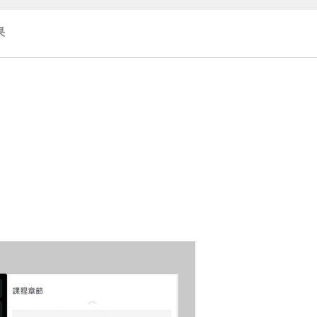
材料調整-鏡子
00:40:51
果
正立面&剖面填充表現
00:45:39
正交視角表現
00:55:39