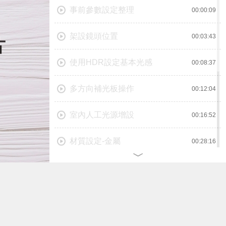
事前參數設定整理
00:00:09
架設鏡頭位置
00:03:43
使用HDR設定基本光感
00:08:37
多方向補光板操作
00:12:04
室內人工光源增設
00:16:52
材質設定-金屬
00:28:16
材質設定-紋路玻璃
00:32:16
材料調整-陶瓷
00:35:27
材料調整-釉面磁磚
00:37:24