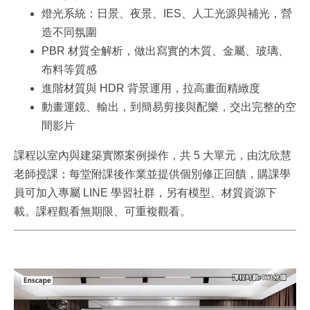
燈光系統：日景、夜景、IES、人工光源與補光，營
造不同氛圍
PBR 材質全解析，做出寫實的木質、金屬、玻璃、
布料等質感
進階材質與 HDR 背景運用，拉高畫面精緻度
動畫運鏡、輸出，到簡易剪接與配樂，交出完整的空
間影片
課程以室內與建築實際案例操作，共 5 大單元，由沈欣慧
老師授課；每堂附課後作業並提供個別修正回饋，購課學
員可加入專屬 LINE 學習社群，另有模型、材質資源下
載。課程觀看無期限、可重複觀看。