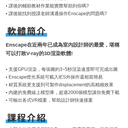
• 課後的輔助教材作業能實際幫助到你嗎?
• 課後能找到授課老師溝通操作Enscape的問題嗎?
Enscape在近兩年已成為室內設計師的最愛，堪稱
可以打敗V-ray的3D渲染軟體!
• 支援GPU渲染，每張圖約3~5秒渲染速度即可完成出圖
• Enscape燈光系統可載入IES外操作還相當簡易
• 材質系統更支援到可製作displacement的高精緻效果
• 內建的免費線上模型庫，超過2000個模型讓你免費下載
• 可輸出各式VR檔案，幫助設計師快速接案