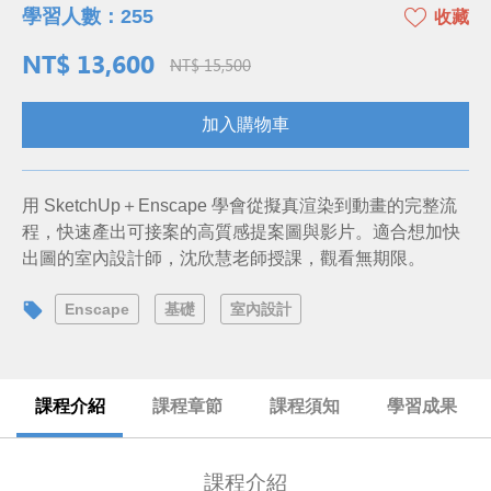
學習人數：255
收藏
NT$ 13,600
NT$ 15,500
加入購物車
用 SketchUp＋Enscape 學會從擬真渲染到動畫的完整流
程，快速產出可接案的高質感提案圖與影片。適合想加快
出圖的室內設計師，沈欣慧老師授課，觀看無期限。
Enscape
基礎
室內設計
課程介紹
課程章節
課程須知
學習成果
課程介紹