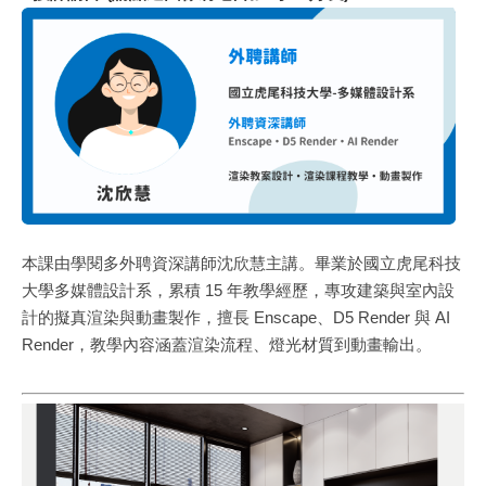
本課由學閱多外聘資深講師沈欣慧主講。畢業於國立虎尾科技
大學多媒體設計系，累積 15 年教學經歷，專攻建築與室內設
計的擬真渲染與動畫製作，擅長 Enscape、D5 Render 與 AI
Render，教學內容涵蓋渲染流程、燈光材質到動畫輸出。