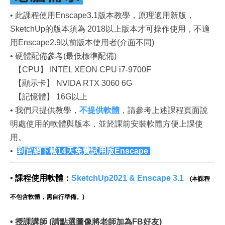
• 此課程使用Enscape3.1版本教學，
原理適用新版
，
SketchUp的版本須為 2018以上版本才可操作使用，不適
用Enscape2.9以前版本使用者(介面不同)
• 硬體配備參考(最低標準配備)
【CPU】 INTEL XEON CPU i7-9700F
【顯示卡】 NVIDA RTX 3060 6G
【記憶體】 16G以上
•
我們只提供教學，
不提供軟體
，請參考上述課程頁面說
明處使用的軟體與版本，並於課前安裝軟體方便上課使
用。
•
到官網下載14天免費試用版Enscape
•
課程使用軟體：
SketchUp2021 & Enscape 3.1
(
本課程
不包含軟體，需自行準備。
)
•
授課講師 (請點選圖像將老師加為FB好友)