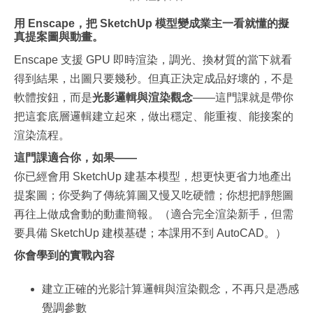
用 Enscape，把 SketchUp 模型變成業主一看就懂的擬
真提案圖與動畫。
Enscape 支援
GPU
即時渲染，調光、換材質的當下就看
得到結果，出圖只要幾秒。但真
正決定成品好
壞的，不是
軟
體按鈕，而是
光影邏輯與渲染觀念
——這門課
就是帶你
把這
套底層邏輯
建立起來，
做出穩定、
能重複、能接
案的
渲染流程
。
這門課適合你，如果——
你已經會用
SketchUp
建基本模型，想更快更省力地產出
提案圖；你受夠了傳統算圖又慢
又吃硬體；
你想把靜態
圖
再往上做
成會動的動
畫簡報。（
適合完全渲
染新手，但
需
要具備
SketchUp
建模基礎；本課用不到
AutoCAD。）
你會學到的實戰內容
建立正確的光影計算邏輯與渲染觀念，不再只是憑感
覺調參數